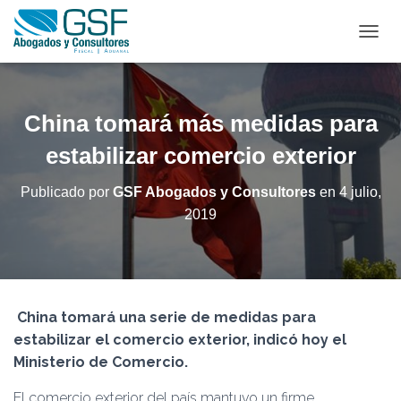
C
A
M
B
I
China tomará más medidas para
A
R
estabilizar comercio exterior
M
O
Publicado por
GSF Abogados y Consultores
en
4 julio,
D
2019
O
D
E
N
A
V
China tomará una serie de medidas para
E
G
estabilizar el comercio exterior, indicó hoy el
A
Ministerio de Comercio.
C
I
El comercio exterior del país mantuvo un firme