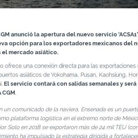
GM anunció la apertura del nuevo servicio ‘ACSA1
va opción para los exportadores mexicanos del no
 el mercado asiático.
io ofrece una conexión directa para las exportacione
 puertos asiáticos de Yokohama, Pusan, Kaohsiung, H
i.
El servicio contará con salidas semanales y ser
A CGM
.
 un comunicado de la naviera, Ensenada es un puert
mo plataforma logística en el extremo norte de Méxic
ior. Solo en 2018 se exportaron más de 24 mil TEU (co
cimiento ha impulsado la estrategia dirigida a fortalece