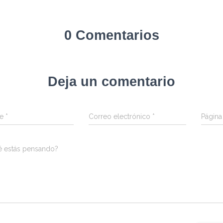
0 Comentarios
Deja un comentario
re
*
Correo electrónico
*
Págin
é estás pensando?