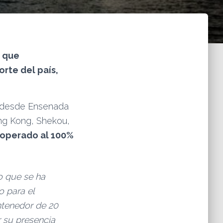
’ que
rte del país,
s desde Ensenada
ong Kong, Shekou,
á operado al 100%
o que se ha
o para el
ntenedor de 20
r su presencia