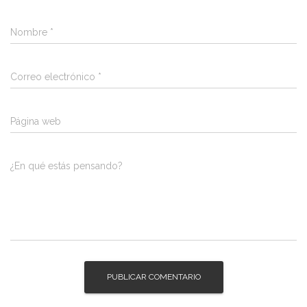
Nombre
*
Correo electrónico
*
Página web
¿En qué estás pensando?