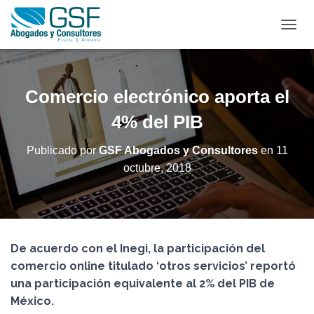
C
A
M
B
I
Comercio electrónico aporta el
A
R
4% del PIB
M
O
Publicado por
GSF Abogados y Consultores
en
11
D
octubre, 2018
O
D
E
N
A
V
De acuerdo con el Inegi, la participación del
E
G
comercio online titulado ‘otros servicios’ reportó
A
una participación equivalente al 2% del PIB de
C
México.
I