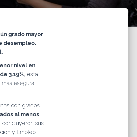
gún grado mayor
de desempleo.
.
enor nivel en
 de 3.19%
, esta
 o más asegura
anos con grados
ados al menos
o concluyeron sus
ación y Empleo