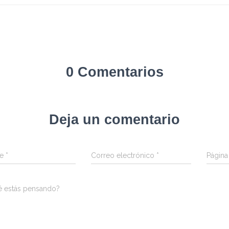
0 Comentarios
Deja un comentario
re
*
Correo electrónico
*
Págin
é estás pensando?