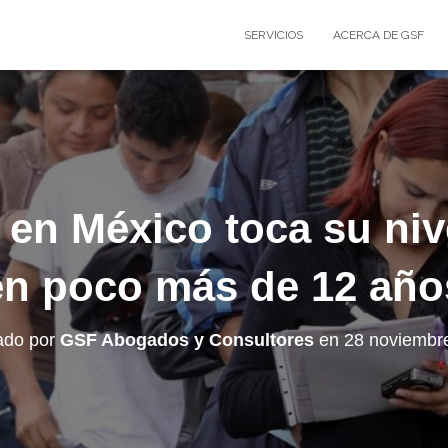
SERVICIOS
ACERCA DE GSF
en México toca su niv
en poco más de 12 año
ado por
GSF Abogados y Consultores
en
28 noviembr