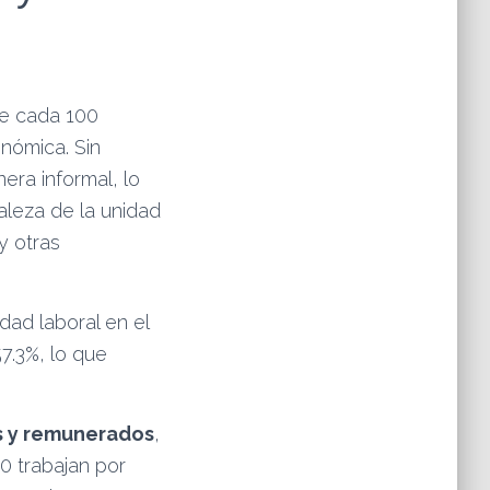
de cada 100
nómica. Sin
era informal, lo
aleza de la unidad
y otras
dad laboral en el
7.3%, lo que
s y remunerados
,
0 trabajan por