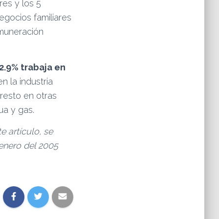
es y los 5
gocios familiares
emuneración
2.9% trabaja en
n la industria
 resto en otras
ua y gas.
 artículo, se
enero del 2005