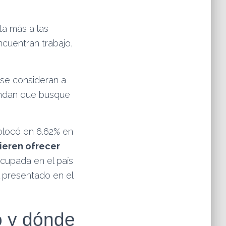
ta más a las
cuentran trabajo,
se consideran a
andan que busque
olocó en 6.62% en
ieren ofrecer
ocupada en el país
l presentado en el
o y dónde