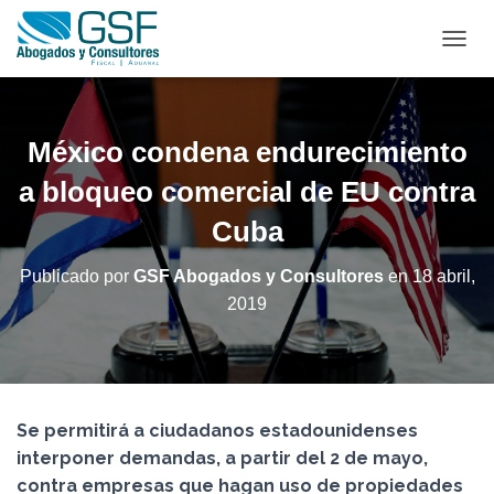
C
A
M
B
I
México condena endurecimiento
A
R
a bloqueo comercial de EU contra
M
Cuba
O
D
O
Publicado por
GSF Abogados y Consultores
en
18 abril,
D
2019
E
N
A
V
E
G
Se permitirá a ciudadanos estadounidenses
A
C
interponer demandas, a partir del 2 de mayo,
I
contra empresas que hagan uso de propiedades