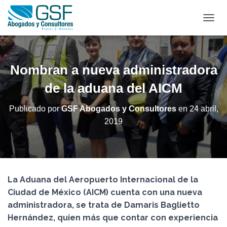
C
A
M
B
I
Nombran a nueva administradora
A
R
de la aduana del AICM
M
O
Publicado por
GSF Abogados y Consultores
en
24 abril,
D
2019
O
D
E
N
A
V
La Aduana del Aeropuerto Internacional de la
E
G
Ciudad de México (AICM) cuenta con una nueva
A
administradora, se trata de Damaris Baglietto
C
Hernández, quien más que contar con experiencia
I