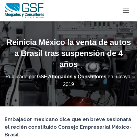
C
A
M
B
I
Reinicia México la venta de autos
A
R
a Brasil tras suspensión de 4
M
años
O
D
O
Publicado por
GSF Abogados y Consultores
en
6 mayo,
D
2019
E
N
A
V
E
G
Embajador mexicano dice que en breve sesionará
A
C
el recién constituido Consejo Empresarial México-
I
Brasil