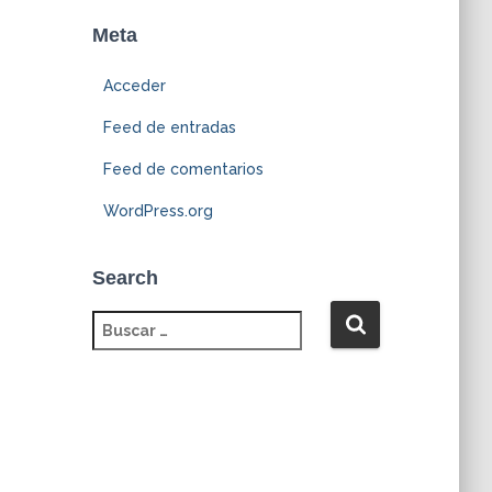
Meta
Acceder
Feed de entradas
Feed de comentarios
WordPress.org
Search
B
u
s
c
a
r
: