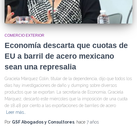
COMERCIO EXTERIOR
Economía descarta que cuotas de
EU a barril de acero mexicano
sean una represalia
Graciela Márquez Colín, titular de la dependencia, dijo que todos los
días hay investigaciones de daño y dumping sobre diversos
productos que se exportan. La secretaria de Economía, Graciela
Márquez, descartó este miércoles que la imposición de una cuota
de 18.48 por ciento a las exportaciones de barriles de acero
Leer más…
Por
GSF Abogados y Consultores
, hace
7 años