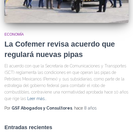
ECONOMÍA
La Cofemer revisa acuerdo que
regulará nuevas pipas
El acuerdo con que la Secretaría de Comunicaciones y Transportes
(SCT) reglamenta las condiciones en que operan las pipas de
Petróleos Mexicanos (Pemex) y sus subsidiarias, como parte de la
estrategia del gobierno federal para combatir el robo de
combustibles, contraviene una normatividad aprobada hace 10 años
que rige las
Leer más…
Por
GSF Abogados y Consultores
, hace
8 años
Entradas recientes