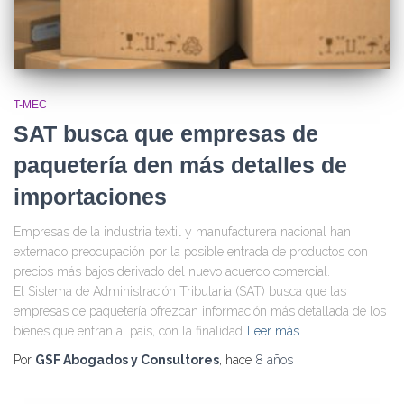
T-MEC
SAT busca que empresas de
paquetería den más detalles de
importaciones
Empresas de la industria textil y manufacturera nacional han
externado preocupación por la posible entrada de productos con
precios más bajos derivado del nuevo acuerdo comercial.
El Sistema de Administración Tributaria (SAT) busca que las
empresas de paquetería ofrezcan información más detallada de los
bienes que entran al país, con la finalidad
Leer más…
Por
GSF Abogados y Consultores
, hace
8 años