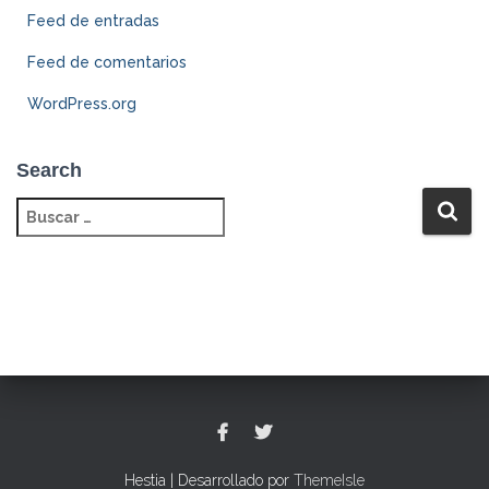
Feed de entradas
Feed de comentarios
WordPress.org
Search
B
u
s
c
a
r
:
Hestia | Desarrollado por
ThemeIsle