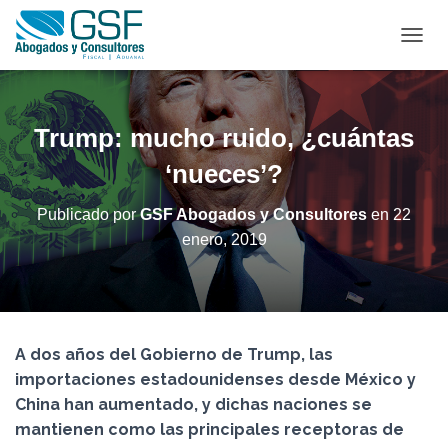
C
A
M
B
I
Trump: mucho ruido, ¿cuántas
A
R
‘nueces’?
M
O
Publicado por
GSF Abogados y Consultores
en
22
D
enero, 2019
O
D
E
N
A
V
A dos años del Gobierno de Trump, las
E
G
importaciones estadounidenses desde México y
A
China han aumentado, y dichas naciones se
C
mantienen como las principales receptoras de
I