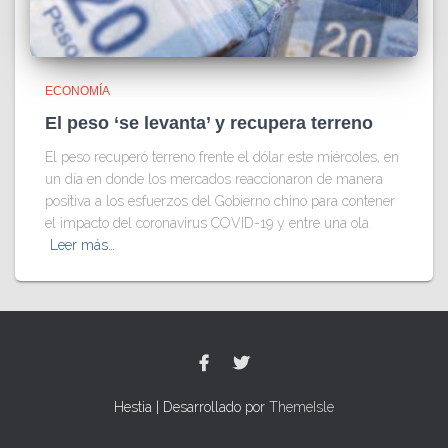
ECONOMÍA
El peso ‘se levanta’ y recupera terreno
El peso recuperó terreno frente el dólar este miércoles, en
un día en donde los mercados reaccionaron de manera
positiva a los esfuerzos del Gobierno chino para contener
el impacto del coronavirus COVID-19 y entre una ola
Leer más…
Hestia | Desarrollado por
ThemeIsle