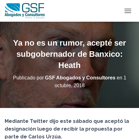
C
A
M
B
I
Ya no es un rumor, acepté ser
A
R
subgobernador de Banxico:
M
Heath
O
D
O
Publicado por
GSF Abogados y Consultores
en
1
D
octubre, 2018
E
N
A
V
E
G
Mediante Twitter dijo este sábado que aceptó la
A
C
designación luego de recibir la propuesta por
I
parte de Carlos Urzúa.