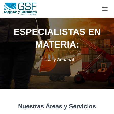
C
A
M
B
ESPECIALISTAS EN
I
A
MATERIA:
R
M
O
D
Fiscal y Aduanal
O
D
E
N
A
V
E
G
A
Nuestras Áreas y Servicios
C
I