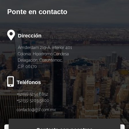
Ponte en contacto
Dirección
Ámsterdam 219-A, interior 401
Colonia: Hipódromo Condesa
Delegación: Cuauhtémoc,
C.P. 06170
Teléfonos
+52(55) 5254.6852
+52(55) 5203.5800
contacto@gsf.com.mx