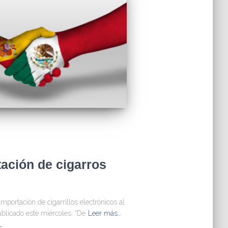
ación de cigarros
importación de cigarrillos electrónicos al
ublicado este miércoles. “De
Leer más…