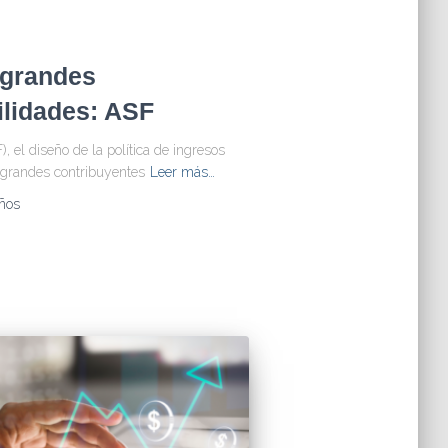
 grandes
ilidades: ASF
, el diseño de la política de ingresos
os grandes contribuyentes
Leer más…
ños