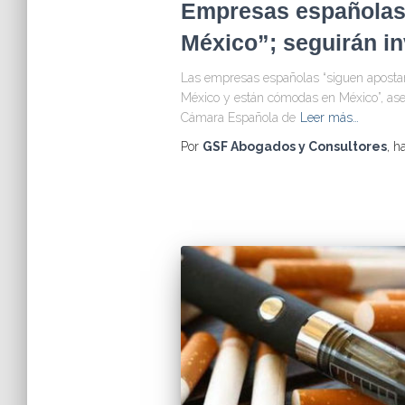
Empresas españolas
México”; seguirán in
Las empresas españolas “siguen apostan
México y están cómodas en México”, asev
Cámara Española de
Leer más…
Por
GSF Abogados y Consultores
, h