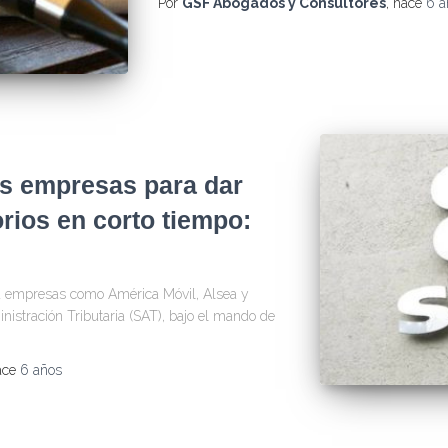
Por
GSF Abogados y Consultores
, hace
6 a
s empresas para dar
rios en corto tiempo:
 a empresas como América Móvil, Alsea y
nistración Tributaria (SAT), bajo el mando de
ace
6 años