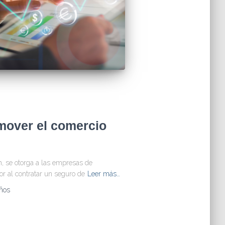
mover el comercio
n, se otorga a las empresas de
r al contratar un seguro de
Leer más…
ños