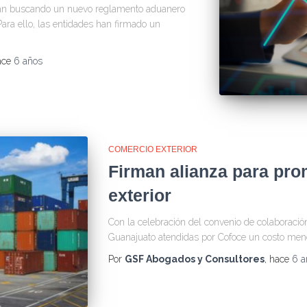
tán buscando un nuevo reglamento aduanero
 Para ello, las entidades han firmado un
ace
6 años
COMERCIO EXTERIOR
Firman alianza para pro
exterior
Con la celebración del convenio de colaboració
Guanajuato atendidas por Cofoce un costo meno
Por
GSF Abogados y Consultores
, hace
6 a