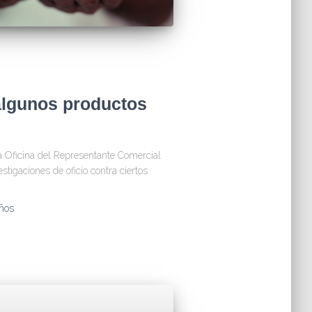
algunos productos
la Oficina del Representante Comercial
stigaciones de oficio contra ciertos
ños