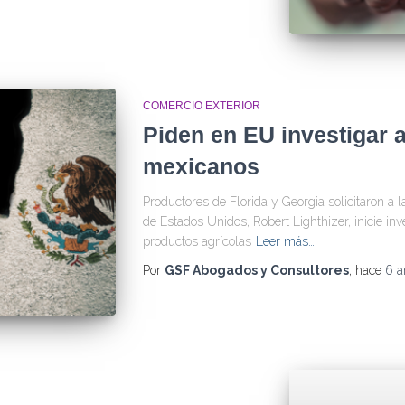
COMERCIO EXTERIOR
Piden en EU investigar 
mexicanos
Productores de Florida y Georgia solicitaron a 
de Estados Unidos, Robert Lighthizer, inicie inve
productos agrícolas
Leer más…
Por
GSF Abogados y Consultores
, hace
6 a