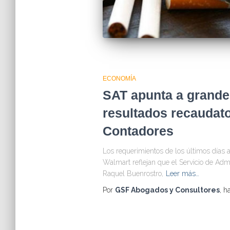
ECONOMÍA
SAT apunta a grande
resultados recaudato
Contadores
Los requerimientos de los últimos días
Walmart reflejan que el Servicio de Admi
Raquel Buenrostro,
Leer más…
Por
GSF Abogados y Consultores
, h