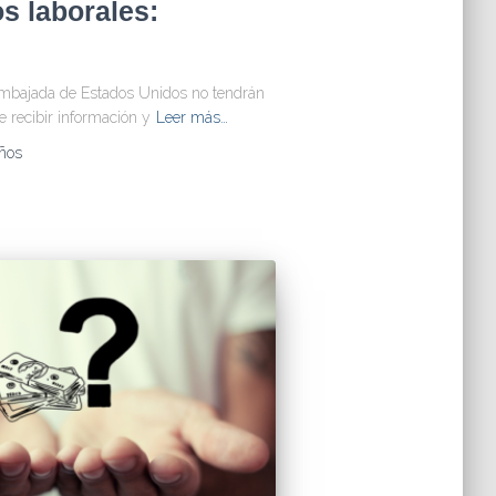
os laborales:
 embajada de Estados Unidos no tendrán
e recibir información y
Leer más…
ños