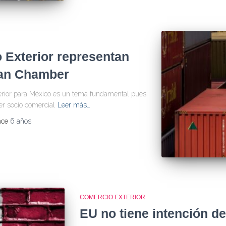
 Exterior representan
can Chamber
xterior para México es un tema fundamental pues
er socio comercial
Leer más…
ace
6 años
COMERCIO EXTERIOR
EU no tiene intención d