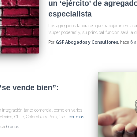
un ‘ejército’ de agregad
especialista
Los agregados laborales que trabajarán en la
‘súper poderes’ y, su principal función será la d
Por
GSF Abogados y Consultores
, hace
6 a
 “se vende bien”:
e integración tanto comercial como en varios
éxico, Chile, Colombia y Perú, “se
Leer más…
ace
6 años