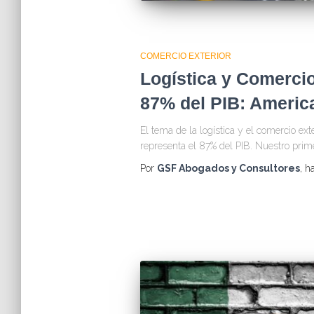
COMERCIO EXTERIOR
Logística y Comercio
87% del PIB: Ameri
El tema de la logística y el comercio e
representa el 87% del PIB. Nuestro prim
Por
GSF Abogados y Consultores
, h