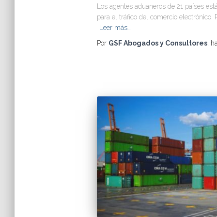
Los agentes aduaneros de 21 países es
para el tráfico del comercio electrónico.
Leer más…
Por
GSF Abogados y Consultores
, h