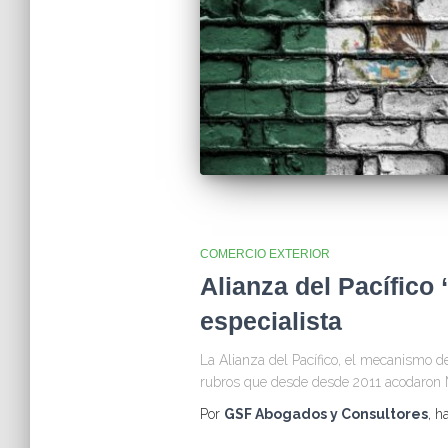
COMERCIO EXTERIOR
Alianza del Pacífico
especialista
La Alianza del Pacífico, el mecanismo d
rubros que desde desde 2011 acodaron M
Por
GSF Abogados y Consultores
, h