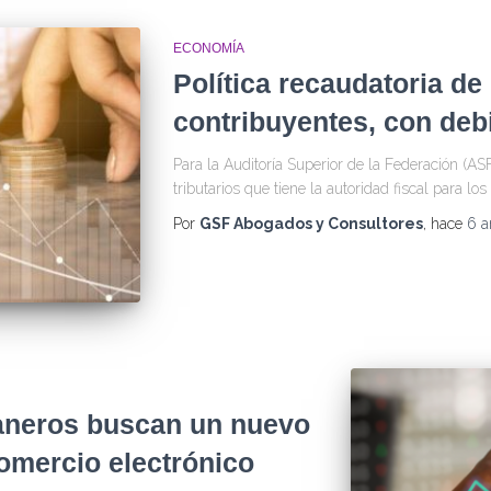
ECONOMÍA
Política recaudatoria de
contribuyentes, con deb
Para la Auditoría Superior de la Federación (ASF)
tributarios que tiene la autoridad fiscal para l
Por
GSF Abogados y Consultores
, hace
6 a
aneros buscan un nuevo
omercio electrónico