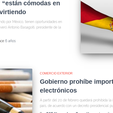
 “están cómodas en
virtiendo
do por México, tienen oportunidades en
eró Antonio Basagoiti, presidente de la
ace
6 años
COMERCIO EXTERIOR
Gobierno prohíbe import
electrónicos
A partir del 20 de febrero quedará prohibida la 
país, de acuerdo con un decreto presidencial p