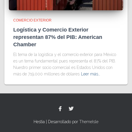
COMERCIO EXTERIOR
Logística y Comercio Exterior
representan 87% del PIB: American
Chamber
El tema de la logística y el comercio exterior para México
es un tema fundamental pues representa el 87% del PIB.
Nuestro primer socio comercial es Estados Unidos con
más de 719,000 millones de dólares
Leer más…
Hestia | Desarrollado por
ThemeIsle