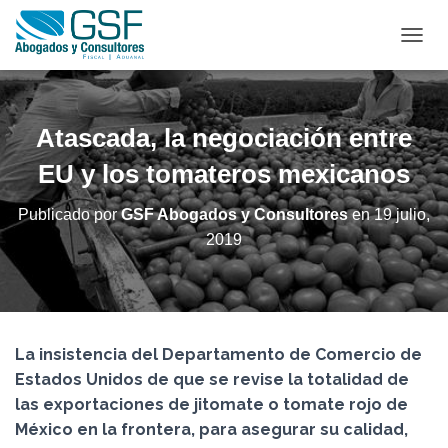
C
A
M
B
I
Atascada, la negociación entre
A
R
EU y los tomateros mexicanos
M
O
Publicado por
GSF Abogados y Consultores
en
19 julio,
D
2019
O
D
E
N
A
V
La insistencia del Departamento de Comercio de
E
G
Estados Unidos de que se revise la totalidad de
A
las exportaciones de jitomate o tomate rojo de
C
México en la frontera, para asegurar su calidad,
I