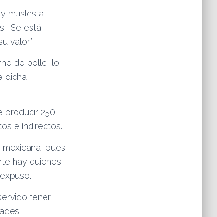
 y muslos a
s. “Se está
u valor”.
ne de pollo, lo
e dicha
de producir 250
s e indirectos.
ia mexicana, pues
nte hay quienes
 expuso.
servido tener
dades