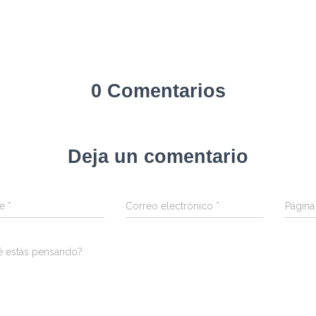
0 Comentarios
Deja un comentario
re
*
Correo electrónico
*
Págin
é estás pensando?