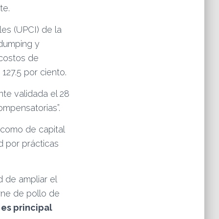
te.
les (UPCI) de la
tidumping y
 costos de
127.5 por ciento.
te validada el 28
ompensatorias”.
 como de capital
d por prácticas
 de ampliar el
rne de pollo de
 es principal