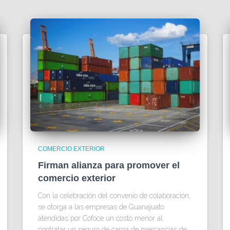
COMERCIO EXTERIOR
Firman alianza para promover el
comercio exterior
Con la celebración del convenio de colaboración,
se otorga a las empresas de Guanajuato
atendidas por Cofoce un costo menor al
contratar un seguro de carga de mercancías de