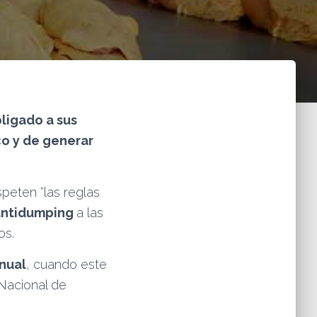
bligado a sus
co y de generar
peten “las reglas
 antidumping
a las
os.
anual
, cuando este
 Nacional de