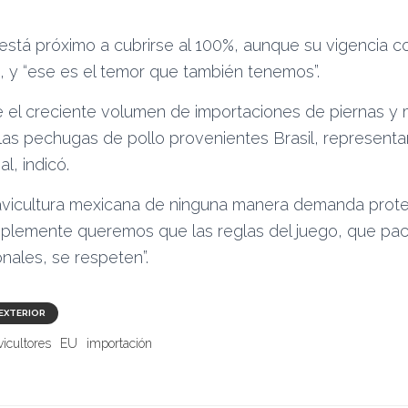
 está próximo a cubrirse al 100%, aunque su vigencia 
, y “ese es el temor que también tenemos”.
e el creciente volumen de importaciones de piernas y
las pechugas de pollo provenientes Brasil, representa
l, indicó.
a avicultura mexicana de ninguna manera demanda prot
simplemente queremos que las reglas del juego, que pac
onales, se respeten”.
EXTERIOR
vicultores
EU
importación