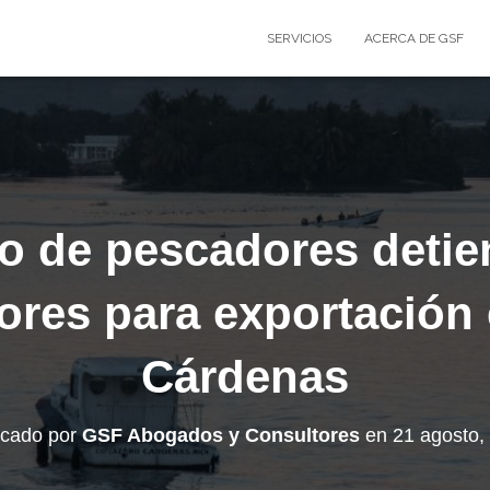
SERVICIOS
ACERCA DE GSF
o de pescadores detien
res para exportación
Cárdenas
icado por
GSF Abogados y Consultores
en
21 agosto,