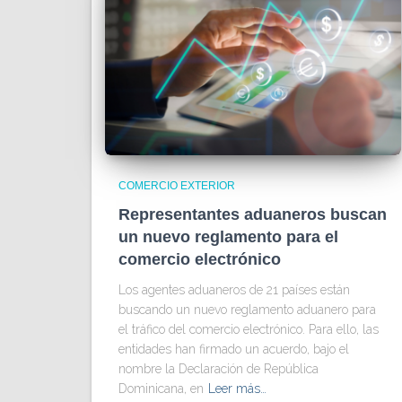
COMERCIO EXTERIOR
Representantes aduaneros buscan
un nuevo reglamento para el
comercio electrónico
Los agentes aduaneros de 21 países están
buscando un nuevo reglamento aduanero para
el tráfico del comercio electrónico. Para ello, las
entidades han firmado un acuerdo, bajo el
nombre la Declaración de República
Dominicana, en
Leer más…