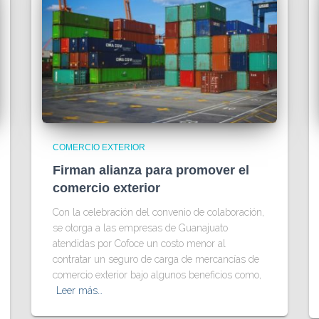
COMERCIO EXTERIOR
Firman alianza para promover el
comercio exterior
Con la celebración del convenio de colaboración,
se otorga a las empresas de Guanajuato
atendidas por Cofoce un costo menor al
contratar un seguro de carga de mercancías de
comercio exterior bajo algunos beneficios como,
Leer más…