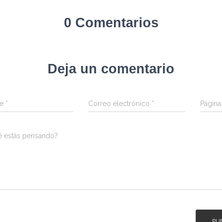
0 Comentarios
Deja un comentario
re
*
Correo electrónico
*
Págin
é estás pensando?