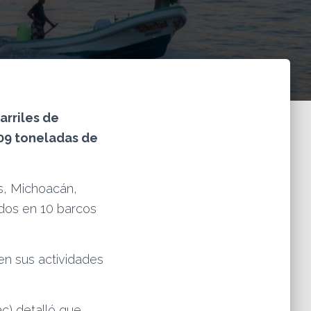
arriles de
709 toneladas de
s, Michoacán,
idos en 10 barcos
n sus actividades
c) detalló que