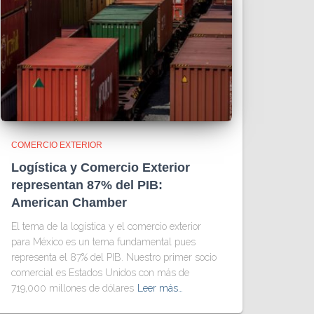
COMERCIO EXTERIOR
Logística y Comercio Exterior
representan 87% del PIB:
American Chamber
El tema de la logística y el comercio exterior
para México es un tema fundamental pues
representa el 87% del PIB. Nuestro primer socio
comercial es Estados Unidos con más de
719,000 millones de dólares
Leer más…