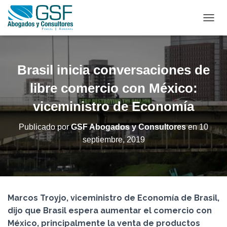
C
A
M
B
I
Brasil inicia conversaciones de
A
R
libre comercio con México:
M
viceministro de Economía
O
D
O
Publicado por
GSF Abogados y Consultores
en
10
D
septiembre, 2019
E
N
A
V
E
G
Marcos Troyjo, viceministro de Economía de Brasil,
A
C
dijo que Brasil espera aumentar el comercio con
I
México, principalmente la venta de productos