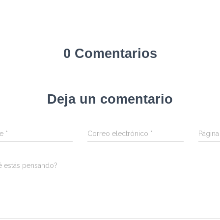
0 Comentarios
Deja un comentario
re
*
Correo electrónico
*
Págin
é estás pensando?