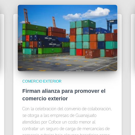
COMERCIO EXTERIOR
Firman alianza para promover el
comercio exterior
Con la celebración del convenio de colaboración,
se otorga a las empresas de Guanajuato
atendidas por Cofoce un costo menor al
contratar un seguro de carga de mercancías de