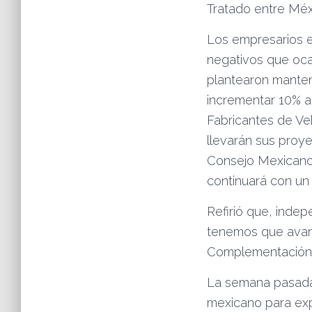
Tratado entre Méxi
Los empresarios e
negativos que oca
plantearon manten
incrementar 10% a
Fabricantes de Veh
llevarán sus proye
Consejo Mexicano 
continuará con un 
Refirió que, inde
tenemos que avanz
Complementación E
La semana pasada,
mexicano para exp