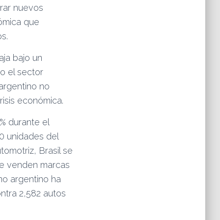
orar nuevos
nómica que
s.
aja bajo un
o el sector
argentino no
risis económica.
% durante el
00 unidades del
tomotriz, Brasil se
se venden marcas
no argentino ha
ontra 2,582 autos