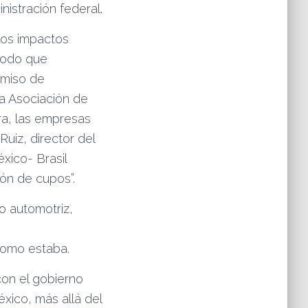
istración federal.
los impactos
 modo que
omiso de
a Asociación de
ra, las empresas
Ruiz, director del
xico- Brasil
ión de cupos”.
o automotriz,
e
como estaba.
con el gobierno
xico, más allá del