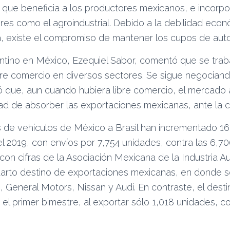
, que beneficia a los productores mexicanos, e incorp
res como el agroindustrial. Debido a la debilidad eco
a, existe el compromiso de mantener los cupos de auto
ntino en México, Ezequiel Sabor, comentó que se trab
re comercio en diversos sectores. Se sigue negociand
ó que, aun cuando hubiera libre comercio, el mercado 
idad de absorber las exportaciones mexicanas, ante la c
 de vehículos de México a Brasil han incrementado 16
l 2019, con envíos por 7,754 unidades, contra las 6,7
on cifras de la Asociación Mexicana de la Industria Au
uarto destino de exportaciones mexicanas, en donde 
General Motors, Nissan y Audi. En contraste, el desti
el primer bimestre, al exportar sólo 1,018 unidades, c