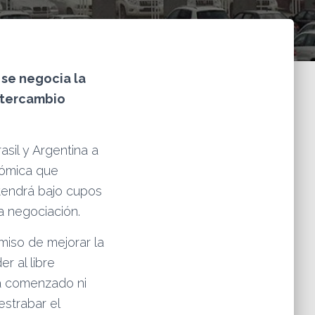
 se negocia la
ntercambio
sil y Argentina a
nómica que
tendrá bajo cupos
a negociación.
miso de mejorar la
r al libre
ha comenzado ni
strabar el