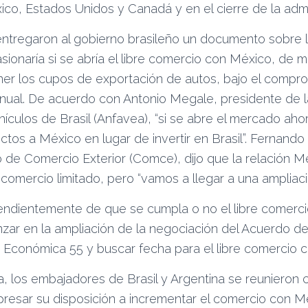
co, Estados Unidos y Canadá y en el cierre de la admin
ntregaron al gobierno brasileño un documento sobre 
sionaría si se abría el libre comercio con México, de
er los cupos de exportación de autos, bajo el compr
nual. De acuerdo con Antonio Megale, presidente de l
ículos de Brasil (Anfavea), “si se abre el mercado aho
ctos a México en lugar de invertir en Brasil”. Fernando 
de Comercio Exterior (Comce), dijo que la relación Mé
comercio limitado, pero “vamos a llegar a una ampliac
pendientemente de que se cumpla o no el libre comerci
ar en la ampliación de la negociación del Acuerdo d
conómica 55 y buscar fecha para el libre comercio 
 los embajadores de Brasil y Argentina se reunieron 
resar su disposición a incrementar el comercio con Mé