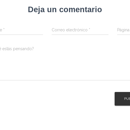
Deja un comentario
re
*
Correo electrónico
*
Págin
é estás pensando?