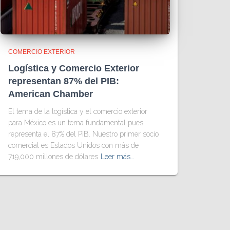
COMERCIO EXTERIOR
Logística y Comercio Exterior
representan 87% del PIB:
American Chamber
El tema de la logística y el comercio exterior
para México es un tema fundamental pues
representa el 87% del PIB. Nuestro primer socio
comercial es Estados Unidos con más de
719,000 millones de dólares
Leer más…