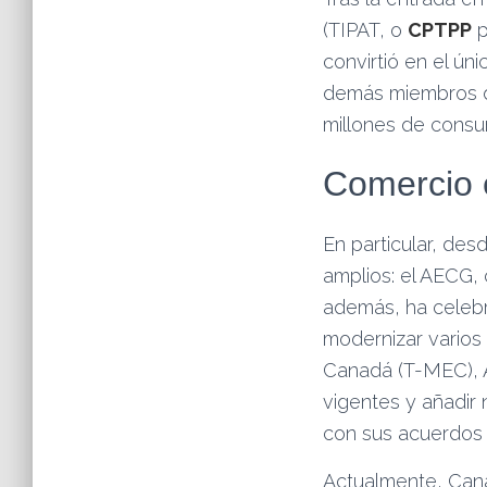
(TIPAT, o
CPTPP
p
convirtió en el ún
demás miembros d
millones de consu
Comercio 
En particular, de
amplios: el AECG, 
además, ha celebr
modernizar varios
Canadá (T-MEC), A
vigentes y añadir
con sus acuerdos 
Actualmente, Can