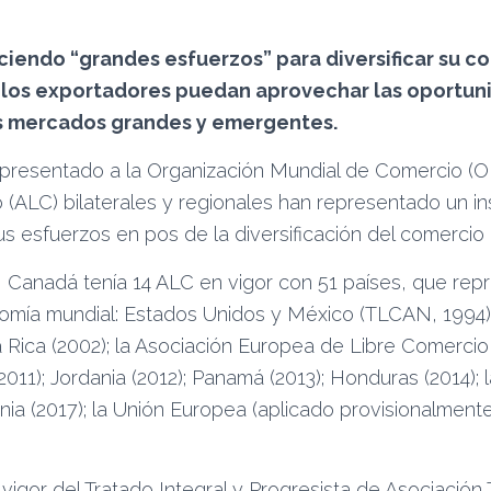
iendo “grandes esfuerzos” para diversificar su co
e los exportadores puedan aprovechar las oportu
os mercados grandes y emergentes.
presentado a la Organización Mundial de Comercio (
 (ALC) bilaterales y regionales han representado un i
 esfuerzos en pos de la diversificación del comercio e
 Canadá tenía 14 ALC en vigor con 51 países, que rep
omía mundial: Estados Unidos y México (TLCAN, 1994); 
a Rica (2002); la Asociación Europea de Libre Comercio 
2011); Jordania (2012); Panamá (2013); Honduras (2014);
nia (2017); la Unión Europea (aplicado provisionalmente
 vigor del Tratado Integral y Progresista de Asociación 