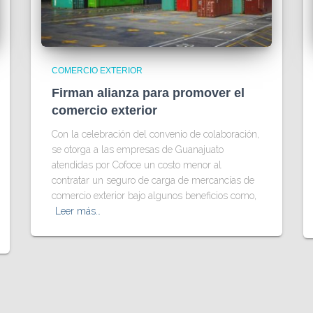
COMERCIO EXTERIOR
Firman alianza para promover el
comercio exterior
Con la celebración del convenio de colaboración,
se otorga a las empresas de Guanajuato
atendidas por Cofoce un costo menor al
contratar un seguro de carga de mercancías de
comercio exterior bajo algunos beneficios como,
Leer más…