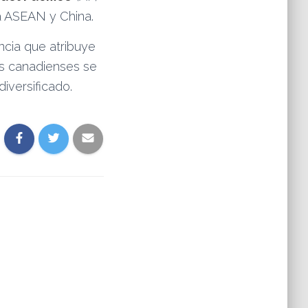
la ASEAN y China.
ncia que atribuye
as canadienses se
iversificado.