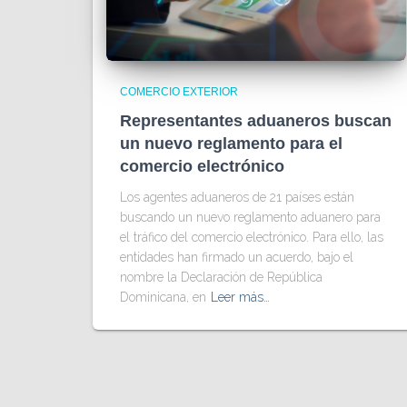
COMERCIO EXTERIOR
Representantes aduaneros buscan
un nuevo reglamento para el
comercio electrónico
Los agentes aduaneros de 21 países están
buscando un nuevo reglamento aduanero para
el tráfico del comercio electrónico. Para ello, las
entidades han firmado un acuerdo, bajo el
nombre la Declaración de República
Dominicana, en
Leer más…