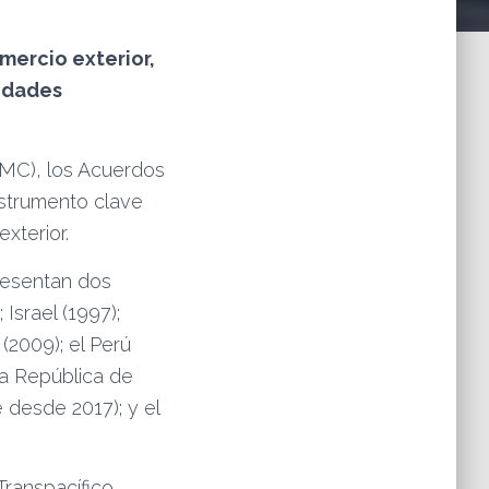
mercio exterior,
nidades
OMC), los Acuerdos
nstrumento clave
xterior.
resentan dos
Israel (1997);
(2009); el Perú
 la República de
 desde 2017); y el
Transpacífico