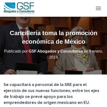
C
A
M
B
I
Cancillería toma la promoción
A
R
económica de México
M
O
Publicado por
GSF Abogados y Consultores
en
8 enero,
D
2019
O
D
E
N
A
V
Se capacitará a personal de la SRE para el
E
G
ejercicio de sus nuevas funciones; entre los ejes
A
de trabajo se prevé apoyo para los
C
emprendedores de origen mexicano en EU.
I