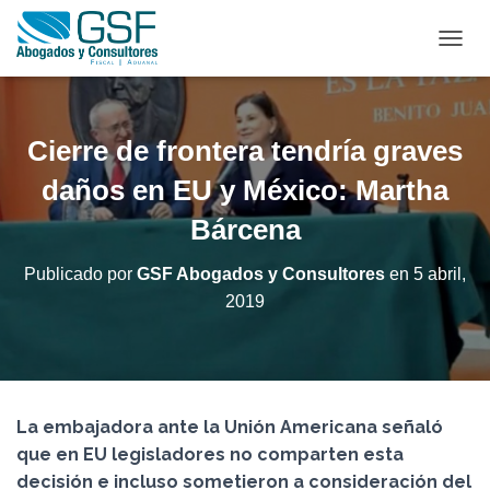
C
A
M
B
I
Cierre de frontera tendría graves
A
R
daños en EU y México: Martha
M
Bárcena
O
D
O
Publicado por
GSF Abogados y Consultores
en
5 abril,
D
2019
E
N
A
V
E
G
La embajadora ante la Unión Americana señaló
A
C
que en EU legisladores no comparten esta
I
decisión e incluso sometieron a consideración del