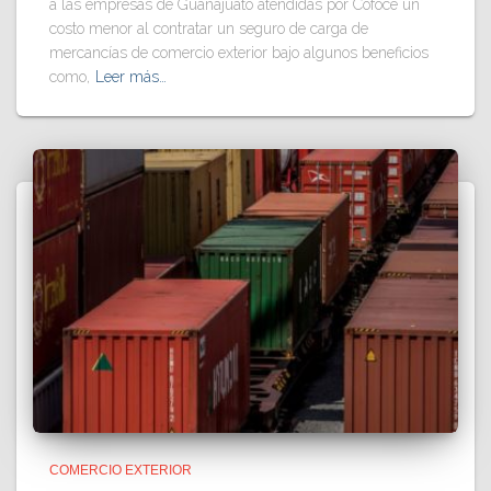
a las empresas de Guanajuato atendidas por Cofoce un
costo menor al contratar un seguro de carga de
mercancías de comercio exterior bajo algunos beneficios
como,
Leer más…
COMERCIO EXTERIOR