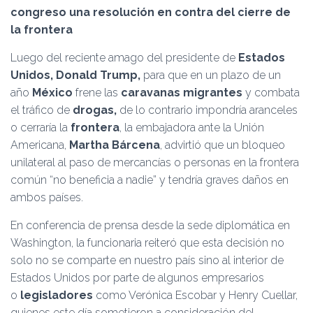
Ó
congreso una resolución en contra del cierre de
N
la frontera
Luego del reciente amago del presidente de
Estados
Unidos, Donald Trump,
para que en un plazo de un
año
México
frene las
caravanas migrantes
y combata
el tráfico de
drogas,
de lo contrario impondría aranceles
o cerraría la
frontera
, la embajadora ante la Unión
Americana,
Martha Bárcena
, advirtió que un bloqueo
unilateral al paso de mercancías o personas en la frontera
común “no beneficia a nadie” y tendría graves daños en
ambos países.
En conferencia de prensa desde la sede diplomática en
Washington, la funcionaria reiteró que esta decisión no
solo no se comparte en nuestro país sino al interior de
Estados Unidos por parte de algunos empresarios
o
legisladores
como Verónica Escobar y Henry Cuellar,
quienes este día sometieron a consideración del