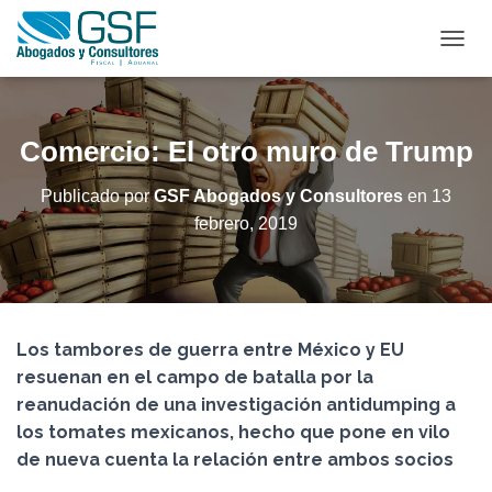
C
A
M
B
I
Comercio: El otro muro de Trump
A
R
Publicado por
GSF Abogados y Consultores
en
13
M
febrero, 2019
O
D
O
D
E
N
Los tambores de guerra entre México y EU
A
V
resuenan en el campo de batalla por la
E
reanudación de una investigación antidumping a
G
los tomates mexicanos, hecho que pone en vilo
A
C
de nueva cuenta la relación entre ambos socios
I