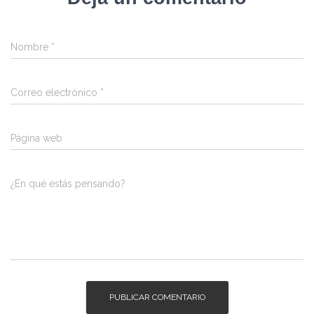
Nombre
*
Correo electrónico
*
Página web
¿En qué estás pensando?