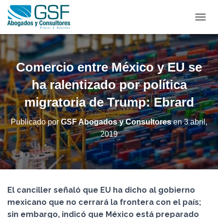
C
A
M
B
I
Comercio entre México y EU se
A
R
ha ralentizado por política
M
migratoria de Trump: Ebrard
O
D
O
Publicado por
GSF Abogados y Consultores
en
3 abril,
D
2019
E
N
A
V
E
G
El canciller señaló que EU ha dicho al gobierno
A
C
mexicano que no cerrará la frontera con el país;
I
sin embargo, indicó que México está preparado