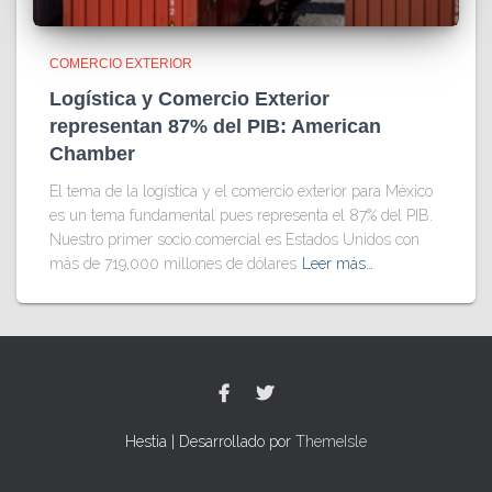
COMERCIO EXTERIOR
Logística y Comercio Exterior
representan 87% del PIB: American
Chamber
El tema de la logística y el comercio exterior para México
es un tema fundamental pues representa el 87% del PIB.
Nuestro primer socio comercial es Estados Unidos con
más de 719,000 millones de dólares
Leer más…
Hestia | Desarrollado por
ThemeIsle