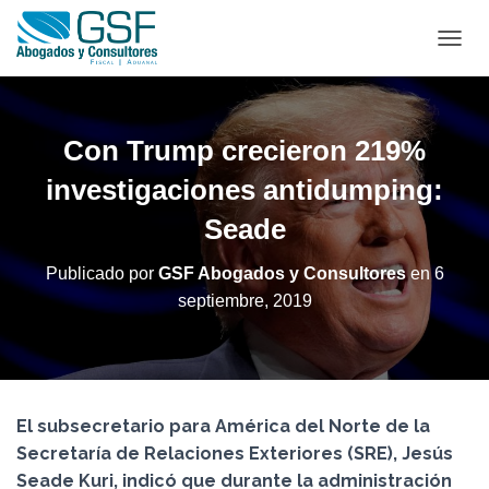
C
A
M
B
I
Con Trump crecieron 219%
A
R
investigaciones antidumping:
M
Seade
O
D
O
Publicado por
GSF Abogados y Consultores
en
6
D
septiembre, 2019
E
N
A
V
E
G
El subsecretario para América del Norte de la
A
C
Secretaría de Relaciones Exteriores (SRE), Jesús
I
Seade Kuri, indicó que durante la administración