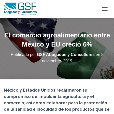
C
A
M
B
I
El comercio agroalimentario entre
A
R
México y EU creció 6%
M
O
Publicado por
GSF Abogados y Consultores
en
8
D
noviembre, 2019
O
D
E
N
A
V
México y Estados Unidos reafirmaron su
E
G
compromiso de impulsar la agricultura y el
A
comercio, así como colaborar para la protección
C
de la sanidad e inocuidad de los productos que se
I