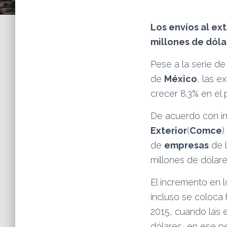
Los envíos al ex
millones de dóla
Pese a la serie de
de
México
, las 
crecer 8.3% en el 
De acuerdo con i
Exterior
(
Comce
)
de
empresas
de l
millones de dólare
El incremento en 
incluso se coloca
2015, cuando las 
dólares, en ese pe