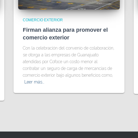
COMERCIO EXTERIOR
Firman alianza para promover el
comercio exterior
Con la celebración del convenio de colaboración,
se otorga a las empresas de Guanajuato
atendidas por Cofoce un costo menor al
contratar un seguro de carga de mercancías de
comercio exterior bajo algunos beneficios como,
Leer más…