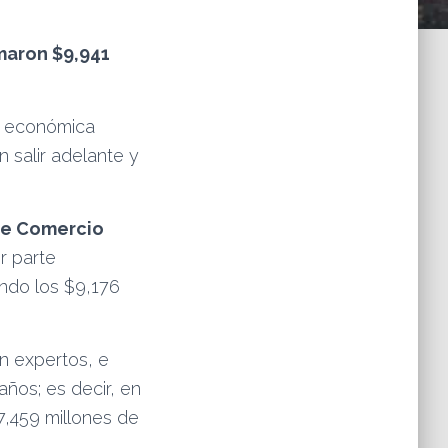
umaron $9,941
 y económica
 salir adelante y
de Comercio
r parte
ndo los $9,176
n expertos, e
ños; es decir, en
7,459 millones de