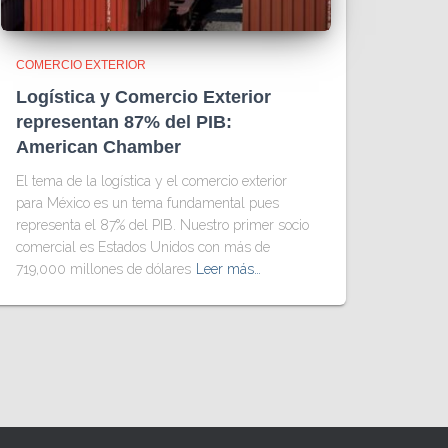
COMERCIO EXTERIOR
Logística y Comercio Exterior
representan 87% del PIB:
American Chamber
El tema de la logística y el comercio exterior
para México es un tema fundamental pues
representa el 87% del PIB. Nuestro primer socio
comercial es Estados Unidos con más de
719,000 millones de dólares
Leer más…