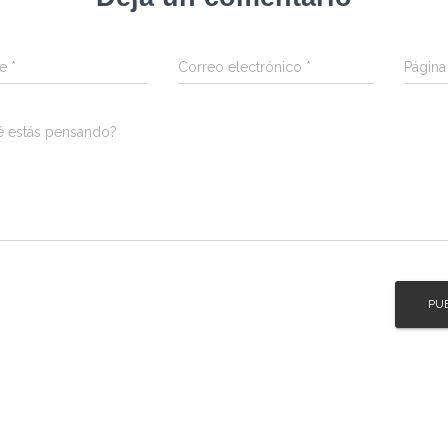
re
*
Correo electrónico
*
Págin
é estás pensando?