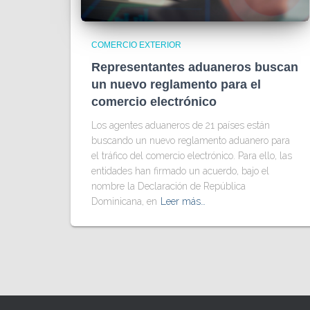
COMERCIO EXTERIOR
Representantes aduaneros buscan
un nuevo reglamento para el
comercio electrónico
Los agentes aduaneros de 21 países están
buscando un nuevo reglamento aduanero para
el tráfico del comercio electrónico. Para ello, las
entidades han firmado un acuerdo, bajo el
nombre la Declaración de República
Dominicana, en
Leer más…