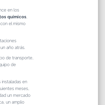
nce en los
tos
químicos
,
 con el mismo
rtaciones
 un año atrás.
po de transporte,
quipo de
s instaladas en
guientes meses,
idad un mercado
ca, un amplio