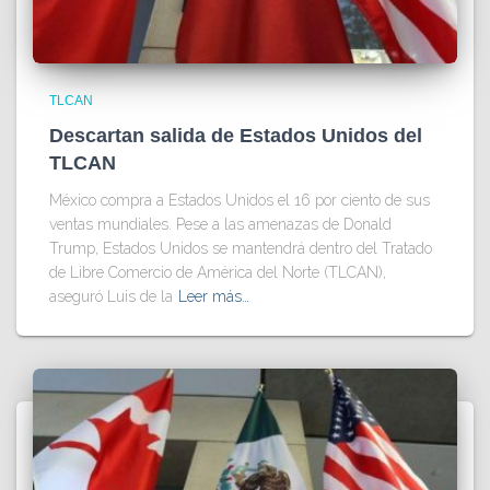
TLCAN
Descartan salida de Estados Unidos del
TLCAN
México compra a Estados Unidos el 16 por ciento de sus
ventas mundiales. Pese a las amenazas de Donald
Trump, Estados Unidos se mantendrá dentro del Tratado
de Libre Comercio de América del Norte (TLCAN),
aseguró Luis de la
Leer más…