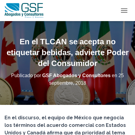
C
A
M
B
I
En el TLCAN se acepta no
A
R
etiquetar bebidas, advierte Poder
M
del Consumidor
O
D
O
Publicado por
GSF Abogados y Consultores
en
25
D
septiembre, 2018
E
N
A
V
E
G
En el discurso, el equipo de México que negocia
A
C
los términos del acuerdo comercial con Estados
I
Unidos y Canadá afirma que da prioridad al tema