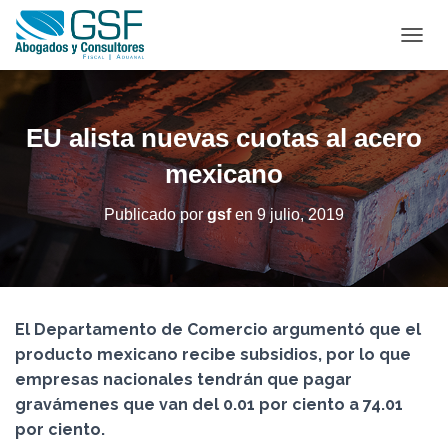
C
A
M
B
I
EU alista nuevas cuotas al acero
A
R
mexicano
M
O
Publicado por
gsf
en
9 julio, 2019
D
O
D
E
N
A
El Departamento de Comercio argumentó que el
V
producto mexicano recibe subsidios, por lo que
E
G
empresas nacionales tendrán que pagar
A
gravámenes que van del 0.01 por ciento a 74.01
C
por ciento.
I