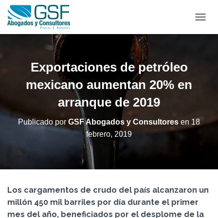
C
A
M
B
I
Exportaciones de petróleo
A
R
mexicano aumentan 20% en
M
arranque de 2019
O
D
O
Publicado por
GSF Abogados y Consultores
en
18
D
febrero, 2019
E
N
A
V
E
G
Los cargamentos de crudo del país alcanzaron un
A
C
millón 450 mil barriles por día durante el primer
I
mes del año, beneficiados por el desplome de la