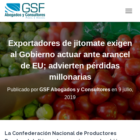
C
A
M
B
I
Exportadores de jitomate exigen
A
R
al Gobierno actuar ante arancel
M
de EU; advierten pérdidas
O
D
millonarias
O
D
E
Publicado por
GSF Abogados y Consultores
en
9 julio,
N
2019
A
V
E
G
A
C
La Confederación Nacional de Productores
I