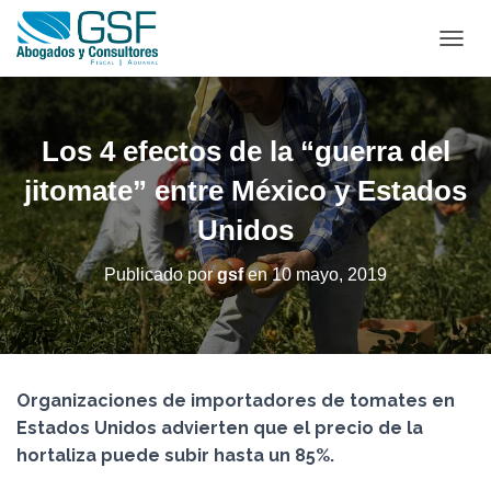
C
A
M
B
I
Los 4 efectos de la “guerra del
A
R
jitomate” entre México y Estados
M
Unidos
O
D
O
Publicado por
gsf
en
10 mayo, 2019
D
E
N
A
V
E
Organizaciones de importadores de tomates en
G
Estados Unidos advierten que el precio de la
A
C
hortaliza puede subir hasta un 85%.
I