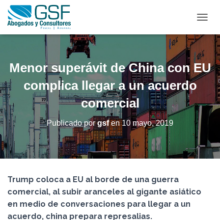
C
A
M
B
I
Menor superávit de China con EU
A
R
complica llegar a un acuerdo
M
comercial
O
D
O
Publicado por
gsf
en
10 mayo, 2019
D
E
N
A
V
E
Trump coloca a EU al borde de una guerra
G
comercial, al subir aranceles al gigante asiático
A
C
en medio de conversaciones para llegar a un
I
acuerdo, china prepara represalias.