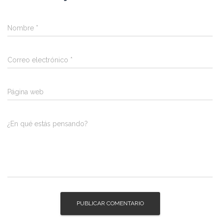
Nombre
*
Correo electrónico
*
Página web
¿En qué estás pensando?