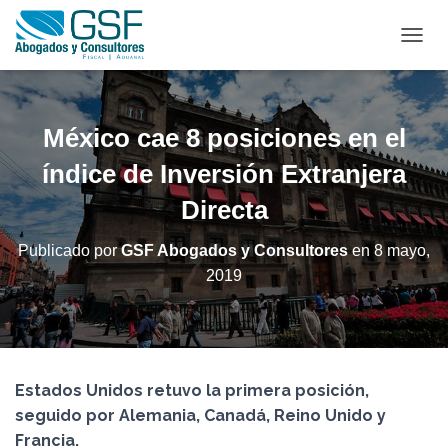
C
A
M
B
I
México cae 8 posiciones en el
A
R
índice de Inversión Extranjera
M
Directa
O
D
O
Publicado por
GSF Abogados y Consultores
en
8 mayo,
D
2019
E
N
A
V
E
G
Estados Unidos retuvo la primera posición,
A
C
seguido por Alemania, Canadá, Reino Unido y
I
Francia.