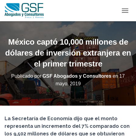
C
A
M
B
I
México captó 10,000 millones de
A
R
dólares de inversión extranjera en
M
el primer trimestre
O
D
O
Publicado por
GSF Abogados y Consultores
en
17
D
mayo, 2019
E
N
A
V
E
G
La Secretaría de Economía dijo que el monto
A
C
representa un incremento del 7% comparado con
I
los 9,502 millones de dólares que se obtuvieron