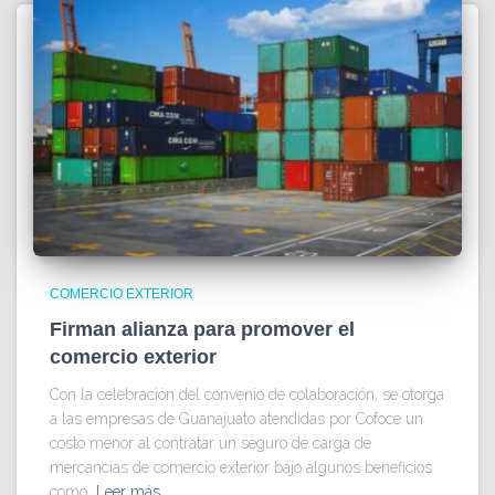
COMERCIO EXTERIOR
Firman alianza para promover el
comercio exterior
Con la celebración del convenio de colaboración, se otorga
a las empresas de Guanajuato atendidas por Cofoce un
costo menor al contratar un seguro de carga de
mercancías de comercio exterior bajo algunos beneficios
como,
Leer más…