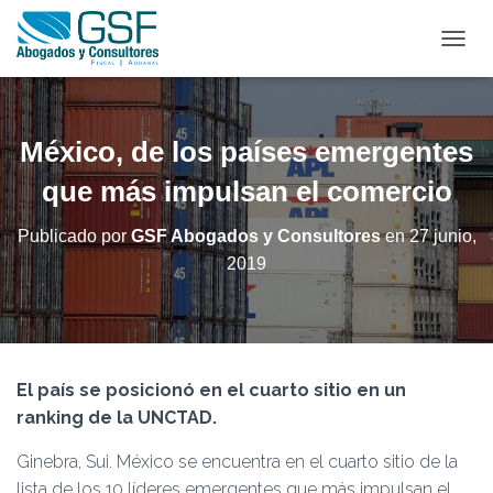
C
A
M
B
I
México, de los países emergentes
A
R
que más impulsan el comercio
M
O
Publicado por
GSF Abogados y Consultores
en
27 junio,
D
2019
O
D
E
N
A
V
El país se posicionó en el cuarto sitio en un
E
G
ranking de la UNCTAD.
A
C
Ginebra, Sui. México se encuentra en el cuarto sitio de la
I
lista de los 10 líderes emergentes que más impulsan el