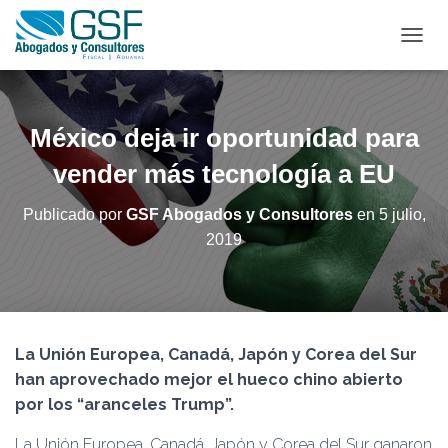
C
A
M
B
I
México deja ir oportunidad para
A
R
vender más tecnología a EU
M
O
Publicado por
GSF Abogados y Consultores
en
5 julio,
D
2019
O
D
E
N
A
V
La Unión Europea, Canadá, Japón y Corea del Sur
E
G
han aprovechado mejor el hueco chino abierto
A
por los “aranceles Trump”.
C
I
La Unión Europea, Canadá, Japón y Corea del Sur ganaron