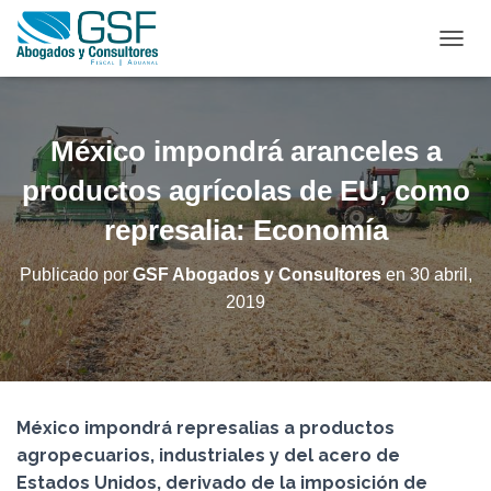
C
A
M
B
I
México impondrá aranceles a
A
R
productos agrícolas de EU, como
M
represalia: Economía
O
D
O
Publicado por
GSF Abogados y Consultores
en
30 abril,
D
2019
E
N
A
V
E
G
México impondrá represalias a productos
A
C
agropecuarios, industriales y del acero de
I
Estados Unidos, derivado de la imposición de