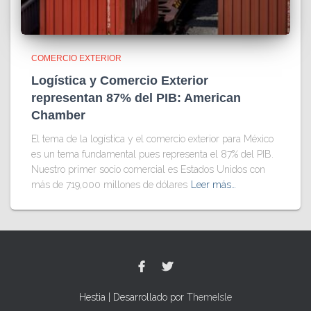
COMERCIO EXTERIOR
Logística y Comercio Exterior
representan 87% del PIB: American
Chamber
El tema de la logística y el comercio exterior para México
es un tema fundamental pues representa el 87% del PIB.
Nuestro primer socio comercial es Estados Unidos con
más de 719,000 millones de dólares
Leer más…
Hestia | Desarrollado por
ThemeIsle