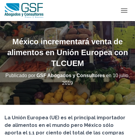
C
A
M
B
I
México incrementará venta de
A
R
alimentos en Unión Europea con
M
TLCUEM
O
D
O
Publicado por
GSF Abogados y Consultores
en
10 julio,
D
2019
E
N
A
V
E
G
La Unión Europea (UE) es el principal importador
A
C
de alimentos en el mundo pero México sólo
I
aporta el 1.1 por ciento del total de las compras