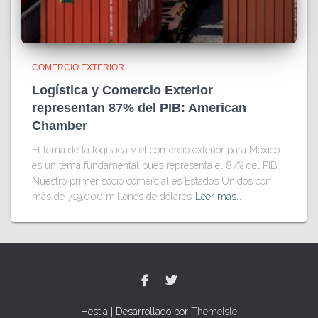
COMERCIO EXTERIOR
Logística y Comercio Exterior
representan 87% del PIB: American
Chamber
El tema de la logística y el comercio exterior para México
es un tema fundamental pues representa el 87% del PIB.
Nuestro primer socio comercial es Estados Unidos con
más de 719,000 millones de dólares
Leer más…
Hestia | Desarrollado por
ThemeIsle