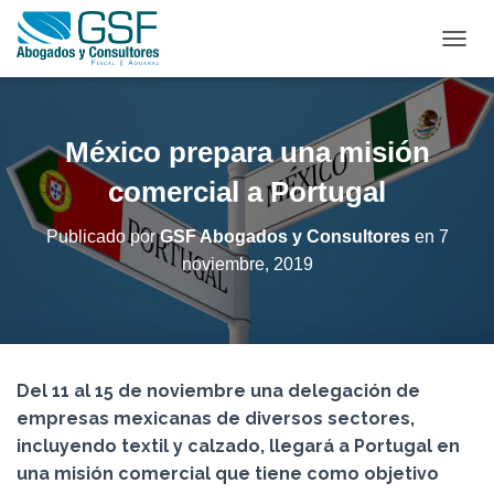
C
A
M
B
I
México prepara una misión
A
R
comercial a Portugal
M
O
Publicado por
GSF Abogados y Consultores
en
7
D
noviembre, 2019
O
D
E
N
A
V
Del 11 al 15 de noviembre una delegación de
E
G
empresas mexicanas de diversos sectores,
A
incluyendo textil y calzado, llegará a Portugal en
C
una misión comercial que tiene como objetivo
I