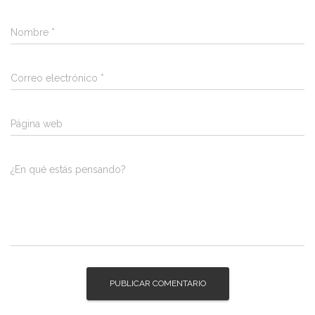
Nombre
*
Correo electrónico
*
Página web
¿En qué estás pensando?