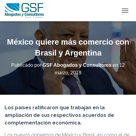
C
A
M
B
I
México quiere más comercio con
A
R
Brasil y Argentina
M
O
Publicado por
GSF Abogados y Consultores
en
12
D
marzo, 2019
O
D
E
N
A
V
Los países ratificaron que trabajan en la
E
G
ampliación de sus respectivos acuerdos de
A
complementación económica.
C
I
Los nuevos gobiernos de México y Brasil, así como el de