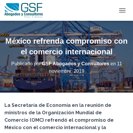
C
A
M
B
I
México refrenda compromiso con
A
R
el comercio internacional
M
O
Publicado por
GSF Abogados y Consultores
en
11
D
noviembre, 2019
O
D
E
N
A
V
La Secretaría de Economía en la reunión de
E
G
ministros de la Organización Mundial de
A
Comercio (OMC) refrendó el compromiso de
C
México con el comercio internacional y la
I