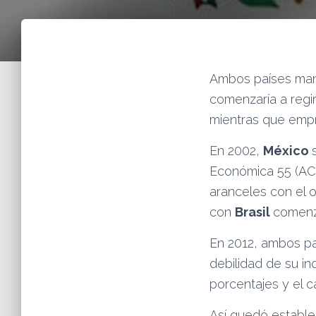
Ambos países man
comenzaría a regir
mientras que empr
En 2002,
México
Económica 55 (ACE
aranceles con el o
con
Brasil
comenzó
En 2012, ambos pa
debilidad de su i
porcentajes y el c
Así quedó estable