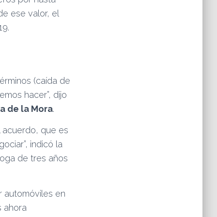
de ese valor, el
19.
términos (caída de
emos hacer”, dijo
a de la Mora
.
l acuerdo, que es
iar”, indicó la
roga de tres años
r automóviles en
s ahora