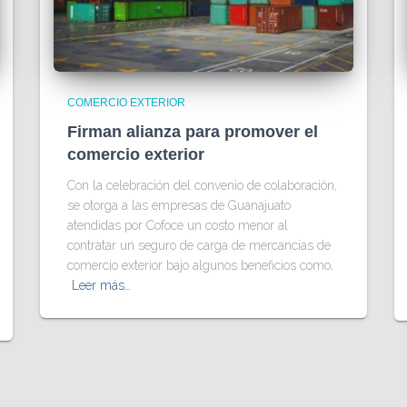
COMERCIO EXTERIOR
Firman alianza para promover el
comercio exterior
Con la celebración del convenio de colaboración,
se otorga a las empresas de Guanajuato
atendidas por Cofoce un costo menor al
contratar un seguro de carga de mercancías de
comercio exterior bajo algunos beneficios como,
Leer más…