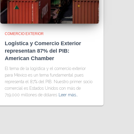
COMERCIO EXTERIOR
Logística y Comercio Exterior
representan 87% del PIB:
American Chamber
El tema de la logística y el comercio exterior
para México es un tema fundamental pues
representa el 87% del PIB. Nuestro primer socio
comercial es Estados Unidos con más de
719,000 millones de dólares
Leer más…