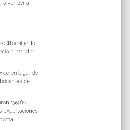
ara vender a
 (liberal en lo
io bilateral a
xico en lugar de
abricantes de
eron 199.800
as exportaciones
 misma