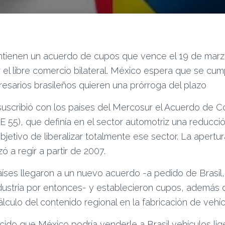
tienen un acuerdo de cupos que vence el 19 de mar
 el libre comercio bilateral. México espera que se cu
esarios brasileños quieren una prórroga del plazo
suscribió con los países del Mercosur el Acuerdo de
 55), que definía en el sector automotriz una reducci
bjetivo de liberalizar totalmente ese sector. La apertur
 a regir a partir de 2007.
íses llegaron a un nuevo acuerdo -a pedido de Brasi
ndustria por entonces- y establecieron cupos, además 
álculo del contenido regional en la fabricación de vehíc
cido que México podría venderle a Brasil vehículos lig