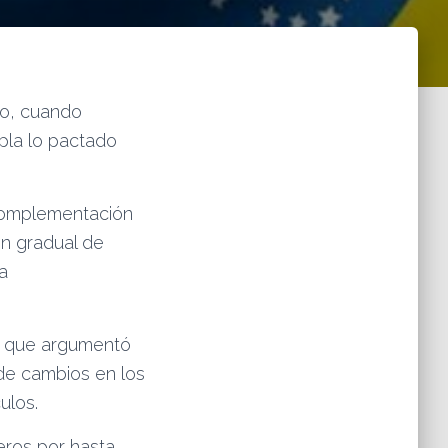
zo, cuando
mpla lo pactado
 Complementación
ón gradual de
a
l, que argumentó
de cambios en los
ulos.
eros por hasta