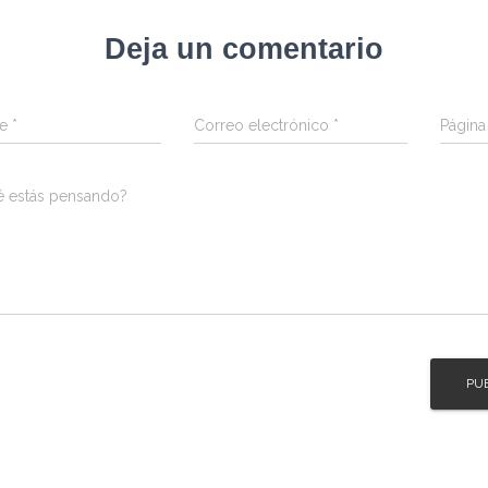
Deja un comentario
re
*
Correo electrónico
*
Págin
é estás pensando?