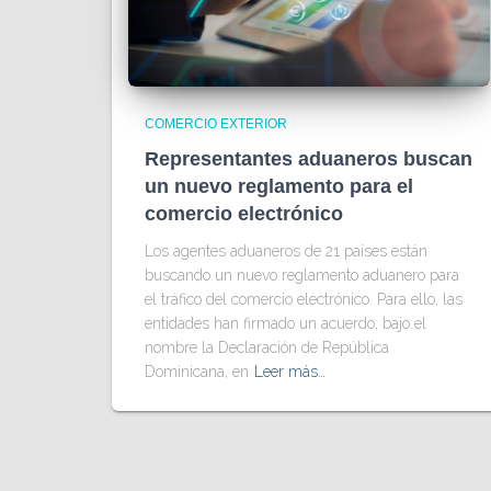
COMERCIO EXTERIOR
Representantes aduaneros buscan
un nuevo reglamento para el
comercio electrónico
Los agentes aduaneros de 21 países están
buscando un nuevo reglamento aduanero para
el tráfico del comercio electrónico. Para ello, las
entidades han firmado un acuerdo, bajo el
nombre la Declaración de República
Dominicana, en
Leer más…