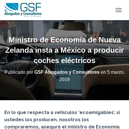
C
A
M
B
I
Ministro de Economía de Nueva
A
R
Zelanda insta a México a producir
M
coches eléctricos
O
D
O
Publicado por
GSF Abogados y Consultores
en
5 marzo,
D
2019
E
N
A
V
E
G
En lo que respecta a vehículos ‘ecoamigables’, si
A
C
ustedes los producen, nosotros los
I
compraremos, aseguró el ministro de Economía