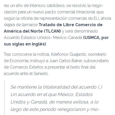
Ó
ras un año de intensos ca­bildeos, se resolvió la nego­
N
ciación para un nuevo pacto comercial trinacional que,
se­gún la oficina de representa­ción comercial de EU, ahora
dejará de llamarse
Tratado de Libre Comercio de
América del Norte (TLCAN)
y será denomi­nado
Acuerdo Estados Unidos- México-Canadá
(USMCA, por
sus siglas en inglés)
.
Tras conocerse la noticia, Ildefonso Guajardo, secretario
de Economía, instruyó a Juan Carlos Baker, subsecretario
de Comercio Exterior, a presen­tar el texto final del
acuerdo ante el Senado.
Se mantiene la trilaterali­dad del acuerdo (…)
Un acuer­do en el que México, Estados
Unidos y Canadá, de mane­ra exitosa, a lo
largo de este periodo renegociaron y mo­