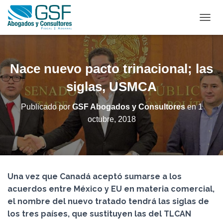
C
A
M
B
I
Nace nuevo pacto trinacional; las
A
R
siglas, USMCA
M
O
Publicado por
GSF Abogados y Consultores
en
1
D
octubre, 2018
O
D
E
N
A
V
Una vez que Canadá aceptó sumarse a los
E
G
acuerdos entre México y EU en materia comercial,
A
el nombre del nuevo tratado tendrá las siglas de
C
los tres países, que sustituyen las del TLCAN
I