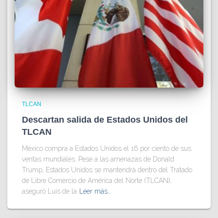
TLCAN
Descartan salida de Estados Unidos del
TLCAN
México compra a Estados Unidos el 16 por ciento de sus
ventas mundiales. Pese a las amenazas de Donald
Trump, Estados Unidos se mantendrá dentro del Tratado
de Libre Comercio de América del Norte (TLCAN),
aseguró Luis de la
Leer más…