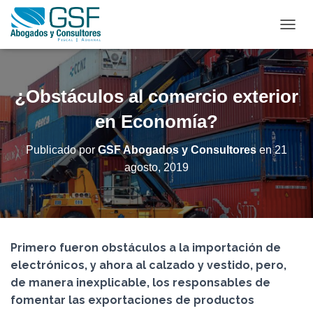
C
A
M
B
I
¿Obstáculos al comercio exterior
A
R
en Economía?
M
O
Publicado por
GSF Abogados y Consultores
en
21
D
agosto, 2019
O
D
E
N
A
V
Primero fueron obstáculos a la importación de
E
G
electrónicos, y ahora al calzado y vestido, pero,
A
de manera inexplicable, los responsables de
C
fomentar las exportaciones de productos
I