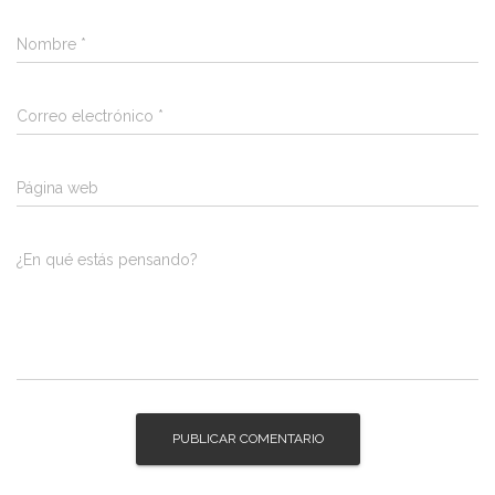
Nombre
*
Correo electrónico
*
Página web
¿En qué estás pensando?