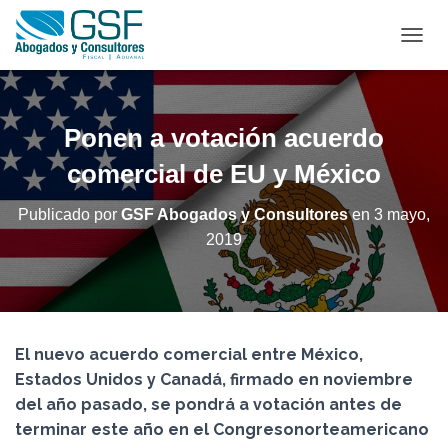
C
A
M
B
I
Ponen a votación acuerdo
A
R
comercial de EU y México
M
O
Publicado por
GSF Abogados y Consultores
en
3 mayo,
D
2019
O
D
E
N
A
V
El nuevo acuerdo comercial entre México,
E
G
Estados Unidos y Canadá, firmado en noviembre
A
del año pasado, se pondrá a votación antes de
C
terminar este año en el Congresonorteamericano
I