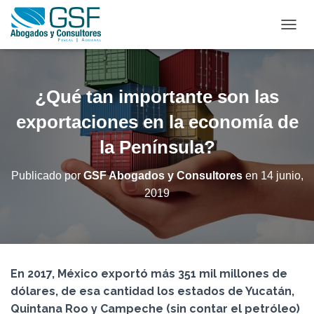
C
A
M
B
I
¿Qué tan importante son las
A
R
exportaciones en la economía de
M
la Península?
O
D
O
Publicado por
GSF Abogados y Consultores
en
14 junio,
D
2019
E
N
A
V
E
G
En 2017, México exportó más 351 mil millones de
A
C
dólares, de esa cantidad los estados de Yucatán,
I
Quintana Roo y Campeche (sin contar el petróleo)