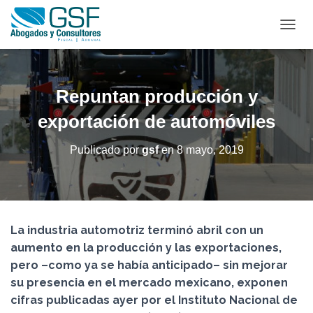
C
A
M
B
I
Repuntan producción y
A
R
exportación de automóviles
M
O
Publicado por
gsf
en
8 mayo, 2019
D
O
D
E
N
A
La industria automotriz terminó abril con un
V
aumento en la producción y las exportaciones,
E
G
pero –como ya se había anticipado– sin mejorar
A
su presencia en el mercado mexicano, exponen
C
cifras publicadas ayer por el Instituto Nacional de
I